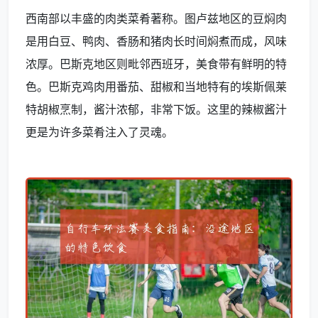
西南部以丰盛的肉类菜肴著称。图卢兹地区的豆焖肉
是用白豆、鸭肉、香肠和猪肉长时间焖煮而成，风味
浓厚。巴斯克地区则毗邻西班牙，美食带有鲜明的特
色。巴斯克鸡肉用番茄、甜椒和当地特有的埃斯佩莱
特胡椒烹制，酱汁浓郁，非常下饭。这里的辣椒酱汁
更是为许多菜肴注入了灵魂。