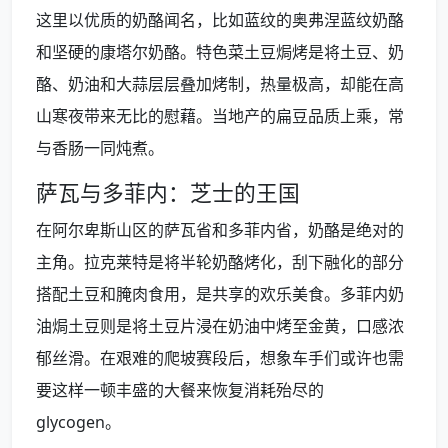
这里以优质的奶酪闻名，比如蓝纹的奥弗涅蓝纹奶酪
和坚硬的康塔尔奶酪。特色菜土豆焗烤是将土豆、奶
酪、奶油和大蒜层层叠加烤制，热量极高，却能在高
山寒夜带来无比的慰藉。当地产的扁豆品质上乘，常
与香肠一同炖煮。
萨瓦与多菲内：芝士的王国
在阿尔卑斯山区的萨瓦省和多菲内省，奶酪是绝对的
主角。拉克莱特是将半轮奶酪烤化，刮下融化的部分
搭配土豆和腌肉食用，是共享的欢乐美食。多菲内奶
油焗土豆则是将土豆片浸在奶油中烤至金黄，口感浓
郁丝滑。在艰难的爬坡赛段后，想象车手们或许也需
要这样一顿丰盛的大餐来恢复消耗殆尽的
glycogen。