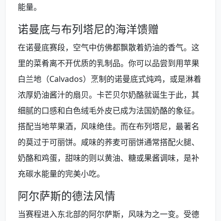
能量。
诺曼底与布列塔尼的海洋馈赠
在诺曼底赛段，空气中仿佛都飘散着奶油的香气。这
里的菜肴离不开优质的乳制品。你可以品尝到用苹果
白兰地（Calvados）烹制的诺曼底式炖鸡，或是淋着
浓厚奶油酱汁的扇贝。卡芒贝尔奶酪就诞生于此，其
细腻的口感和白色绒毛外皮已成为法国奶酪的象征。
搭配当地苹果酒，风味绝佳。而在布列塔尼，最著名
的莫过于可丽饼。咸味的荞麦可丽饼通常搭配火腿、
奶酪和鸡蛋，甜味的则以黄油、糖或果酱调味，是补
充碳水能量的完美小吃。
阿尔萨斯的德法风情
当赛程进入东北部的阿尔萨斯，风味为之一变。受德