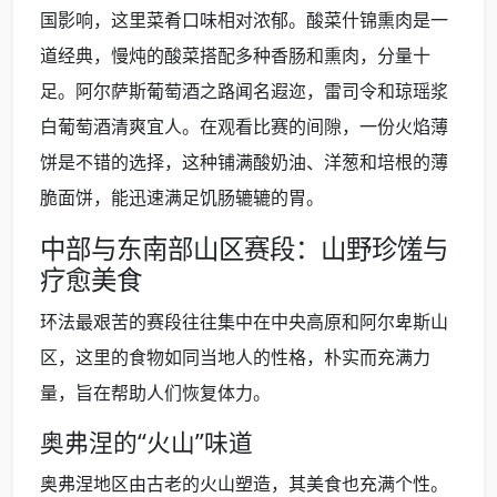
国影响，这里菜肴口味相对浓郁。酸菜什锦熏肉是一
道经典，慢炖的酸菜搭配多种香肠和熏肉，分量十
足。阿尔萨斯葡萄酒之路闻名遐迩，雷司令和琼瑶浆
白葡萄酒清爽宜人。在观看比赛的间隙，一份火焰薄
饼是不错的选择，这种铺满酸奶油、洋葱和培根的薄
脆面饼，能迅速满足饥肠辘辘的胃。
中部与东南部山区赛段：山野珍馐与
疗愈美食
环法最艰苦的赛段往往集中在中央高原和阿尔卑斯山
区，这里的食物如同当地人的性格，朴实而充满力
量，旨在帮助人们恢复体力。
奥弗涅的“火山”味道
奥弗涅地区由古老的火山塑造，其美食也充满个性。