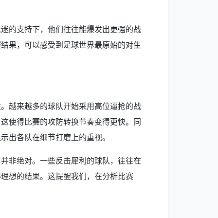
球迷的支持下，他们往往能爆发出更强的战
赛结果，可以感受到足球世界最原始的对生
注。越来越多的球队开始采用高位逼抢的战
。这使得比赛的攻防转换节奏变得更快。同
显示出各队在细节打磨上的重视。
甲并非绝对。一些反击犀利的球队，往往在
得理想的结果。这提醒我们，在分析比赛