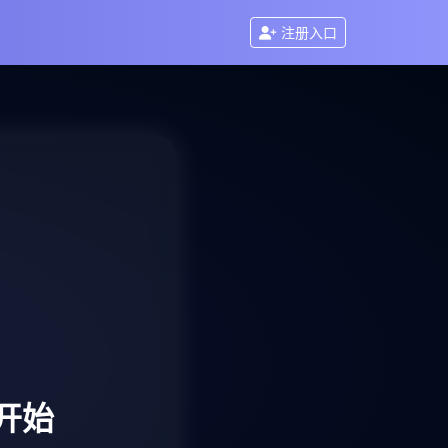
注册入口
开始