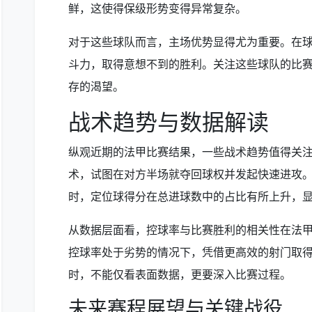
鲜，这使得保级形势变得异常复杂。
对于这些球队而言，主场优势显得尤为重要。在
斗力，取得意想不到的胜利。关注这些球队的比
存的渴望。
战术趋势与数据解读
纵观近期的法甲比赛结果，一些战术趋势值得关
术，试图在对方半场就夺回球权并发起快速进攻
时，定位球得分在总进球数中的占比有所上升，
从数据层面看，控球率与比赛胜利的相关性在法
控球率处于劣势的情况下，凭借更高效的射门取
时，不能仅看表面数据，更要深入比赛过程。
未来赛程展望与关键战役